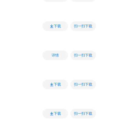
扫一扫下载
下载
扫一扫下载
详情
扫一扫下载
下载
扫一扫下载
下载