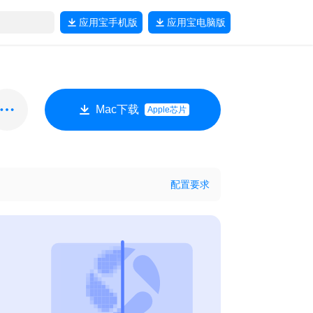
应用宝
手机版
应用宝
电脑版
Mac下载
Apple芯片
配置要求