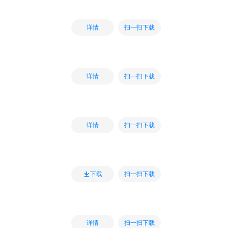
扫一扫下载
详情
扫一扫下载
详情
扫一扫下载
详情
扫一扫下载
下载
扫一扫下载
详情