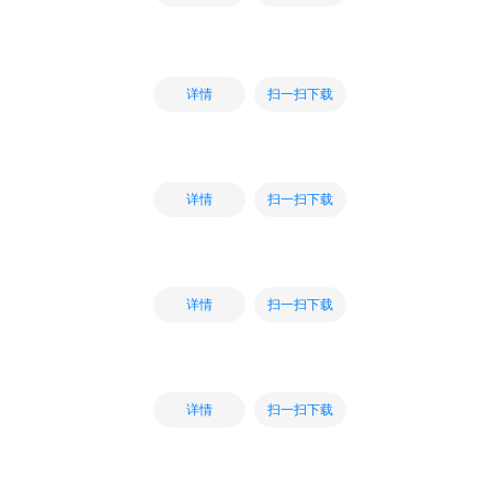
扫一扫下载
详情
扫一扫下载
详情
扫一扫下载
详情
扫一扫下载
详情