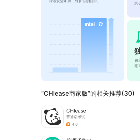
腾讯安全加持，保护你的隐私
给
独
账
“CHIease商家版”的相关推荐(30)
CHIease
普通话考试
4.0