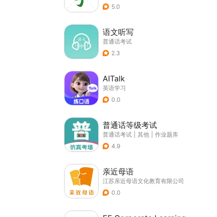
5.0
语文听写
普通话考试
2.3
AITalk
英语学习
0.0
普通话等级考试
普通话考试
|
其他
|
作业题库
4.9
亲近母语
江苏亲近母语文化教育有限公司
0.0