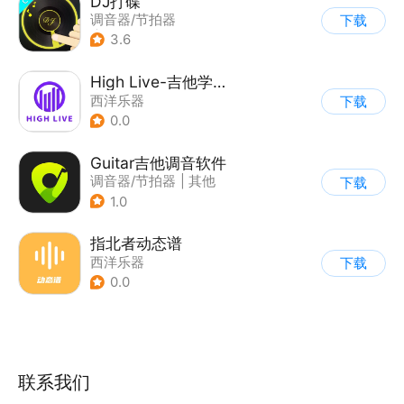
DJ打碟
调音器/节拍器
下载
|
西洋乐器
3.6
High Live-吉他学习超有趣
西洋乐器
下载
0.0
Guitar吉他调音软件
调音器/节拍器
|
其他
下载
1.0
指北者动态谱
西洋乐器
下载
0.0
联系我们