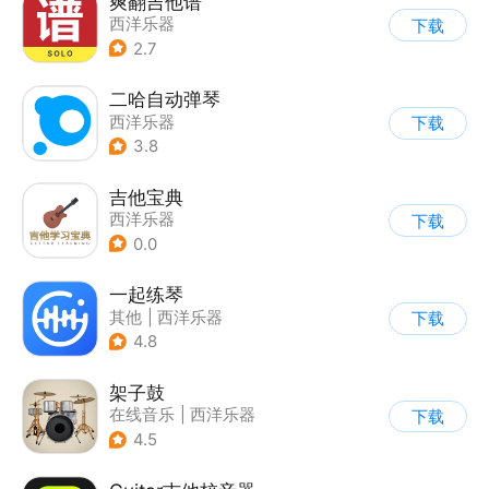
爽翻吉他谱
西洋乐器
下载
2.7
二哈自动弹琴
西洋乐器
下载
3.8
吉他宝典
西洋乐器
下载
0.0
一起练琴
其他
|
西洋乐器
下载
|
兴趣学习
4.8
架子鼓
在线音乐
|
西洋乐器
下载
4.5