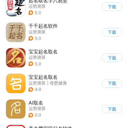
起名取名字八易堂
运势测算
下载
5.0
千千起名软件
运势测算
下载
5.0
宝宝起名取名
运势测算
下载
5.0
宝宝起名取名
运势测算
|
母婴健康
下载
4.9
AI取名
运势测算
下载
0.0