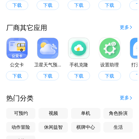
下载
下载
下载
下载
厂商其它应用
更多
公交卡
卫星天气预报王
手机克隆
设置助理
打
下载
下载
下载
下载
热门分类
更多
可预约
视频
单机
角色扮演
动作冒险
休闲益智
棋牌中心
生活