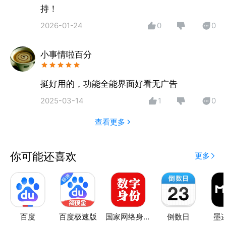
持！
2026-01-24
0
0
小事情啦百分
2025-03-14
1
0
查看更多
你可能还喜欢
更多
百度
百度极速版
国家网络身份认证
倒数日
墨