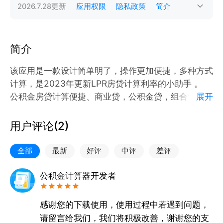
2026.7.28
更新
应用权限
隐私政策
简介
简介
该应用是一款设计简单明了，操作更加便捷，多种方式
计算，是2023年更新LPR房贷计算利率的小助手 。
公积金房贷计算便捷、商业贷，公积金贷，组合贷等多
展开
种方式计算房贷。输入价格，选择首付比例，贷款期限
和贷款利率，计算结果一目了然； 等额本息和等额本
用户评论(
2
)
金两种计算方式，得出每月还款本金、还款额、还款利
息和剩余本金等，一切智能化，小白也会算。 支持1-
全部
最新
好评
中评
差评
30年贷款。根据贷款金额，房屋面积和单价，房屋总
价等方式比较更优方案。公积金提取、手机住房公积
公积金计算器开发者
金、公积金贷款计算器
感谢您的下载使用，使用过程中若遇到问题，
请留言给我们，我们将积极改善，谢谢您的支