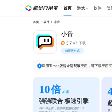
首页
游戏
软件
资
首页
软件
小音
小音
3.7
471下载
AI聊天对话
应用宝mac版暂未适配该应用，可下载应用宝
10
倍
加速
强强联合 极速引擎
与intel合作，比传统模拟器快10倍
腾