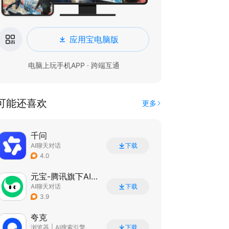
应用宝电脑版
电脑上玩手机APP · 跨端互通
可能还喜欢
更多
千问
AI聊天对话
下载
4.0
元宝-腾讯旗下AI助手
AI聊天对话
下载
3.9
夸克
浏览器
|
AI搜索引擎
下载