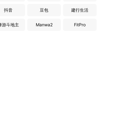
抖音
豆包
建行生活
禅游斗地主
Manwa2
FitPro