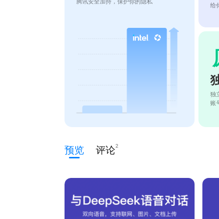
腾讯安全加持，保护你的隐私
给
独
账
2
预览
评论