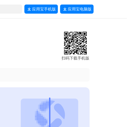
应用宝
手机版
应用宝
电脑版
扫码下载手机版