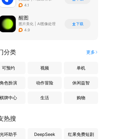
4.1
醒图
图片美化
|
AI图像处理
下载
4.9
门分类
更多
可预约
视频
单机
角色扮演
动作冒险
休闲益智
棋牌中心
生活
购物
友热搜
光环助手
DeepSeek
红果免费短剧