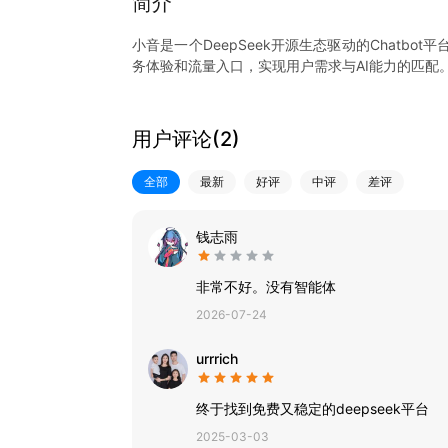
简介
小音是一个DeepSeek开源生态驱动的Chatbo
务体验和流量入口，实现用户需求与AI能力的匹配
用户评论(
2
)
全部
最新
好评
中评
差评
钱志雨
非常不好。没有智能体
2026-07-24
urrrich
终于找到免费又稳定的deepseek平台
2025-03-03