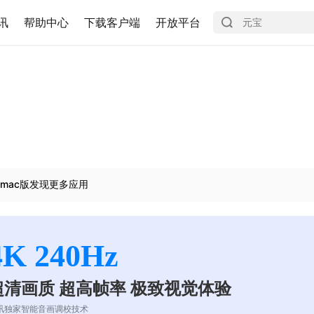
讯
帮助中心
下载客户端
开放平台
mac版发现更多应用
4K 240Hz
超清画质 超高帧率 极致视觉体验
讯独家智能音画调校技术