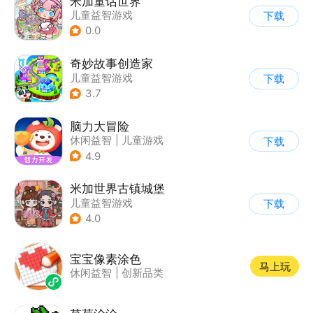
米加童话世界
儿童益智游戏
下载
0.0
奇妙故事创造家
儿童益智游戏
下载
3.7
脑力大冒险
休闲益智
|
儿童游戏
下载
|
卡通
|
学习教育
4.9
米加世界古镇城堡
儿童益智游戏
下载
4.0
宝宝像素涂色
马上玩
休闲益智
|
创新品类