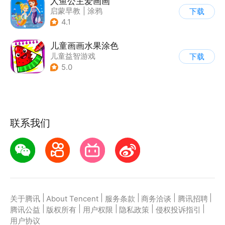
人鱼公主爱画画
启蒙早教
|
涂鸦
下载
4.1
儿童画画水果涂色
儿童益智游戏
下载
5.0
联系我们
|
|
|
|
|
关于腾讯
About Tencent
服务条款
商务洽谈
腾讯招聘
|
|
|
|
|
腾讯公益
版权所有
用户权限
隐私政策
侵权投诉指引
用户协议