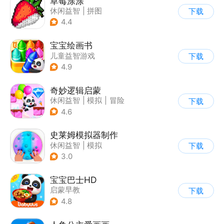
草莓涂涂
休闲益智
|
拼图
下载
|
儿童游戏
|
像素风
4.4
宝宝绘画书
儿童益智游戏
下载
4.9
奇妙逻辑启蒙
休闲益智
|
模拟
|
冒险
下载
|
宝宝巴士
4.6
史莱姆模拟器制作
休闲益智
|
模拟
下载
|
史莱姆
|
卡通
3.0
宝宝巴士HD
启蒙早教
下载
|
儿童益智游戏
4.8