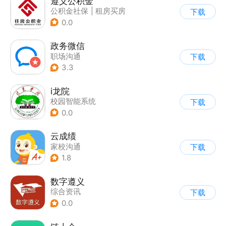
遵义公积金
公积金社保
|
租房买房
下载
0.0
政务微信
职场沟通
下载
3.3
i龙院
校园智能系统
下载
0.0
云成绩
家校沟通
下载
1.8
数字遵义
综合资讯
下载
0.0