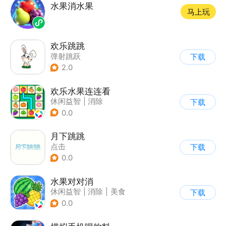
水果消水果
马上玩
欢乐跳跳
弹射跳跃
下载
2.0
欢乐水果连连看
休闲益智
|
消除
下载
0.0
月下跳跳
点击
下载
0.0
水果对对消
休闲益智
|
消除
|
美食
下载
|
卡通
0.0