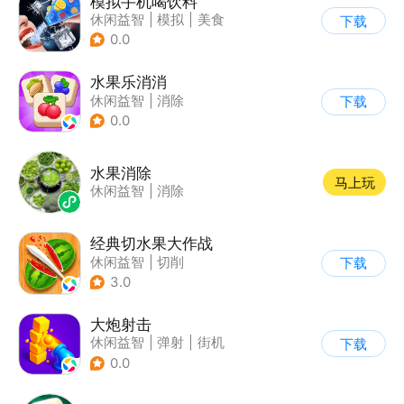
模拟手机喝饮料
休闲益智
|
模拟
|
美食
下载
|
卡通
0.0
水果乐消消
休闲益智
|
消除
下载
0.0
水果消除
马上玩
休闲益智
|
消除
经典切水果大作战
休闲益智
|
切削
下载
3.0
大炮射击
休闲益智
|
弹射
|
街机
下载
|
卡通
0.0