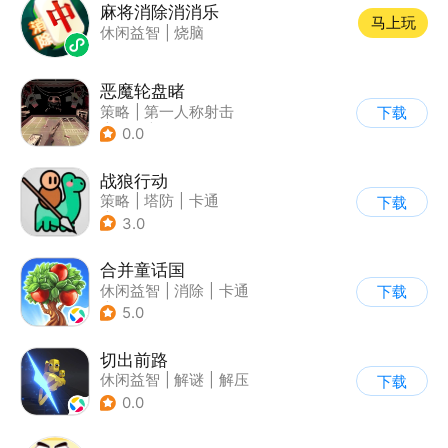
麻将消除消消乐
马上玩
休闲益智
|
烧脑
恶魔轮盘睹
策略
|
第一人称射击
下载
|
恐怖
|
steam游戏
0.0
战狼行动
策略
|
塔防
|
卡通
下载
|
休闲益智
3.0
合并童话国
休闲益智
|
消除
|
卡通
下载
|
合成
5.0
切出前路
休闲益智
|
解谜
|
解压
下载
0.0