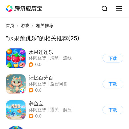
首页
游戏
相关推荐
“水果跳跳乐”的相关推荐(25)
水果连连乐
休闲益智
|
消除
|
连线
下载
0.0
记忆百分百
休闲益智
|
益智问答
下载
|
文化
|
学习教育
0.0
养鱼宝
休闲益智
|
通关
|
解压
下载
|
卡通
0.0