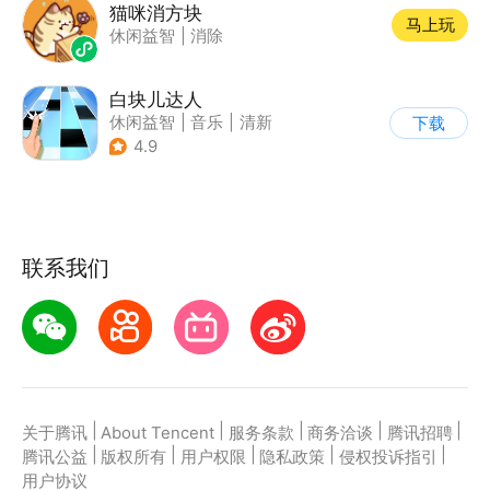
猫咪消方块
马上玩
休闲益智
|
消除
白块儿达人
休闲益智
|
音乐
|
清新
下载
|
多比特
4.9
联系我们
|
|
|
|
|
关于腾讯
About Tencent
服务条款
商务洽谈
腾讯招聘
|
|
|
|
|
腾讯公益
版权所有
用户权限
隐私政策
侵权投诉指引
用户协议