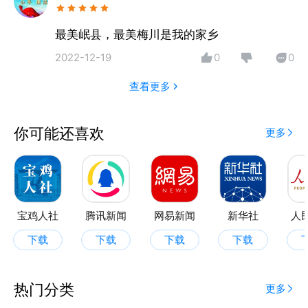
最美岷县，最美梅川是我的家乡
2022-12-19
0
0
查看更多
你可能还喜欢
更多
宝鸡人社
腾讯新闻
网易新闻
新华社
人
下载
下载
下载
下载
热门分类
更多