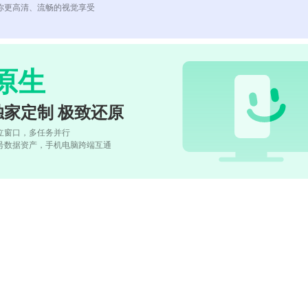
你更高清、流畅的视觉享受
原生
独家定制 极致还原
立窗口，多任务并行
号数据资产，手机电脑跨端互通