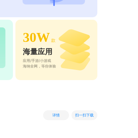
30W
款
海量应用
应用/手游/小游戏
海纳全网，等你体验
扫一扫下载
详情