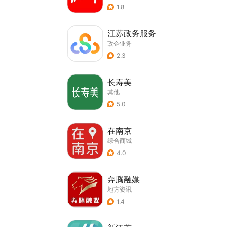
1.8
江苏政务服务
政企业务
2.3
长寿美
其他
5.0
在南京
综合商城
4.0
奔腾融媒
地方资讯
1.4