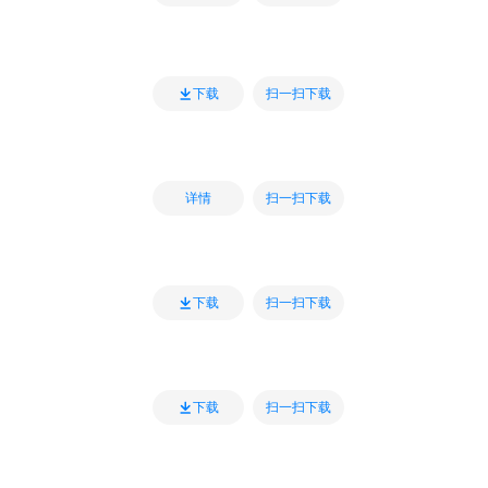
扫一扫下载
下载
扫一扫下载
详情
扫一扫下载
下载
扫一扫下载
下载