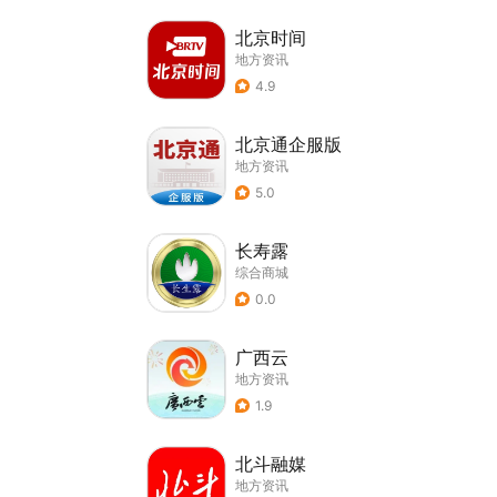
北京时间
地方资讯
4.9
北京通企服版
地方资讯
5.0
长寿露
综合商城
0.0
广西云
地方资讯
1.9
北斗融媒
地方资讯