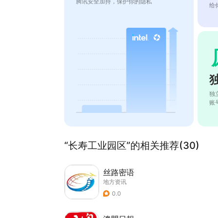
腾讯安全加持，保护你的隐私
给
独
账
“长寿工业园区”的相关推荐(30)
丝路密语
地方资讯
0.0