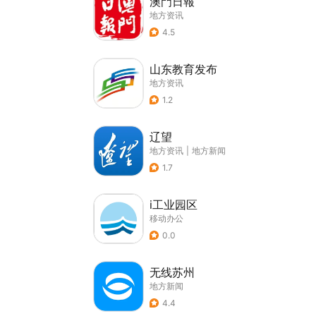
澳門日報
地方资讯
4.5
山东教育发布
地方资讯
1.2
辽望
地方资讯
|
地方新闻
1.7
i工业园区
移动办公
0.0
无线苏州
地方新闻
4.4