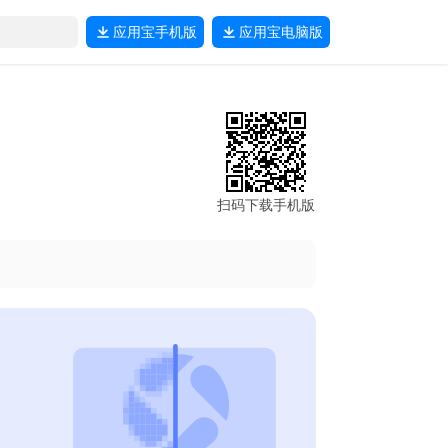
应用宝
手机版
应用宝
电脑版
扫码下载手机版