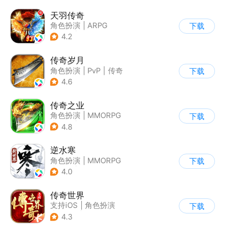
天羽传奇
角色扮演
|
ARPG
下载
|
传奇
|
千人同屏
4.2
传奇岁月
角色扮演
|
PvP
|
传奇
下载
|
千人同屏
4.6
传奇之业
角色扮演
|
MMORPG
下载
|
传奇
|
自由交易
4.8
逆水寒
角色扮演
|
MMORPG
下载
|
武侠
|
开放世界
4.0
传奇世界
支持iOS
|
角色扮演
下载
|
ARPG
|
传奇
4.3