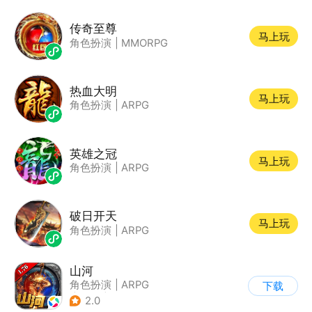
传奇至尊
马上玩
角色扮演
|
MMORPG
热血大明
马上玩
角色扮演
|
ARPG
英雄之冠
马上玩
角色扮演
|
ARPG
破日开天
马上玩
角色扮演
|
ARPG
山河
角色扮演
|
ARPG
下载
|
传奇
|
千人同屏
2.0