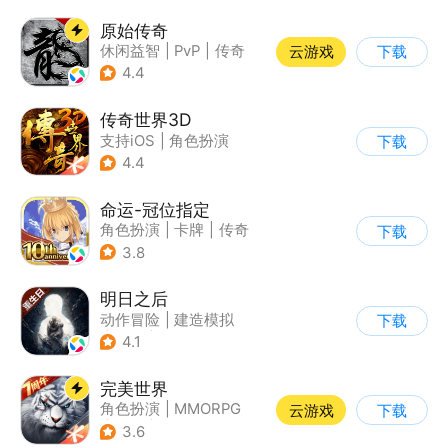
原始传奇
休闲益智
|
PvP
|
传奇
云游戏
下载
|
自由交易
4.4
传奇世界3D
支持iOS
|
角色扮演
下载
|
ARPG
|
传奇
4.4
命运-冠位指定
角色扮演
|
卡牌
|
传奇
下载
|
命运
3.8
明日之后
动作冒险
|
建造模拟
下载
|
丧尸
|
明日之后
4.1
完美世界
角色扮演
|
MMORPG
云游戏
下载
|
奇幻
|
完美世界
3.6