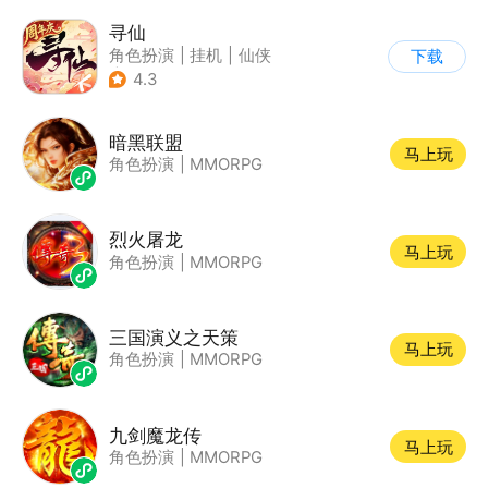
寻仙
角色扮演
|
挂机
|
仙侠
下载
|
寻仙
4.3
暗黑联盟
马上玩
角色扮演
|
MMORPG
烈火屠龙
马上玩
角色扮演
|
MMORPG
三国演义之天策
马上玩
角色扮演
|
MMORPG
九剑魔龙传
马上玩
角色扮演
|
MMORPG