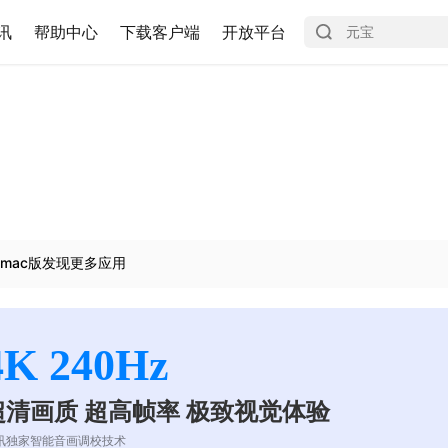
讯
帮助中心
下载客户端
开放平台
mac版发现更多应用
4K 240Hz
超清画质 超高帧率 极致视觉体验
讯独家智能音画调校技术