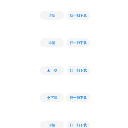
扫一扫下载
详情
扫一扫下载
详情
扫一扫下载
下载
扫一扫下载
下载
扫一扫下载
详情