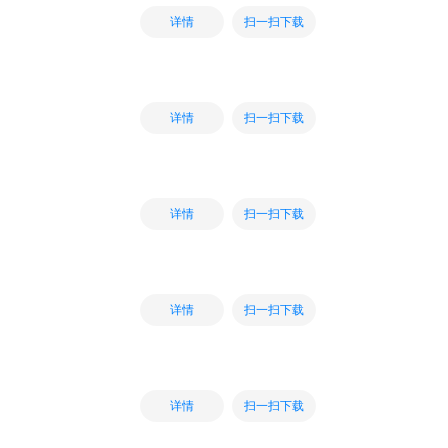
扫一扫下载
详情
扫一扫下载
详情
扫一扫下载
详情
扫一扫下载
详情
扫一扫下载
详情