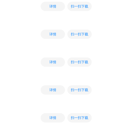
扫一扫下载
详情
扫一扫下载
详情
扫一扫下载
详情
扫一扫下载
详情
扫一扫下载
详情