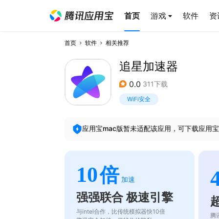
首页
游戏
软件
资
首页
软件
相关推荐
追星加速器
0.0
311下载
WiFi安全
应用宝mac版暂未适配该应用，可下载应用宝
10
倍
加速
强强联合 极速引擎
与intel合作，比传统模拟器快10倍
腾