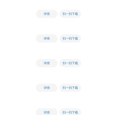
扫一扫下载
详情
扫一扫下载
详情
扫一扫下载
详情
扫一扫下载
详情
扫一扫下载
详情