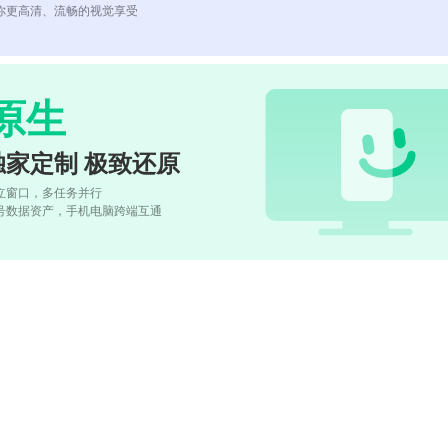
你更高清、流畅的视觉享受
原生
独家定制 极致还原
立窗口，多任务并行
号数据资产，手机电脑跨端互通