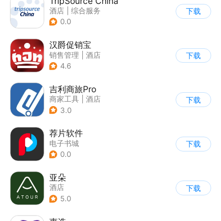
TripSource China
酒店
|
综合服务
下载
|
行程攻略
0.0
汉爵促销宝
销售管理
|
酒店
下载
4.6
吉利商旅Pro
商家工具
|
酒店
下载
|
飞机/航班
3.0
荐片软件
电子书城
下载
0.0
亚朵
酒店
下载
5.0