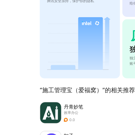
腾讯安全加持，保护你的隐私
给
独
账
“施工管理宝（爱福窝）”的相关推荐(
丹青妙笔
效率办公
0.0