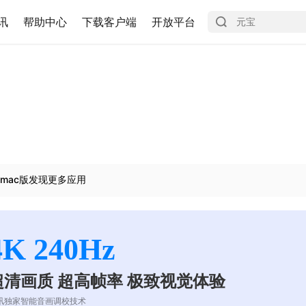
讯
帮助中心
下载客户端
开放平台
mac版发现更多应用
4K 240Hz
超清画质 超高帧率 极致视觉体验
讯独家智能音画调校技术