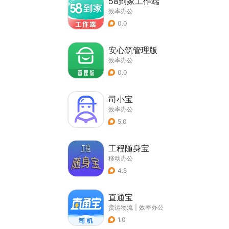
58到家工作端
效率办公
0.0
安心筑管理版
效率办公
0.0
司小宝
效率办公
5.0
工程随身宝
移动办公
4.5
直通宝
货运物流
|
效率办公
1.0