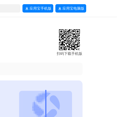
应用宝
手机版
应用宝
电脑版
扫码下载手机版