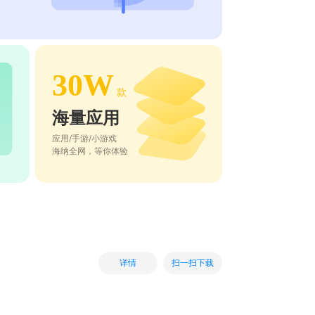
30W
款
海量应用
应用/手游/小游戏
海纳全网，等你体验
扫一扫下载
详情