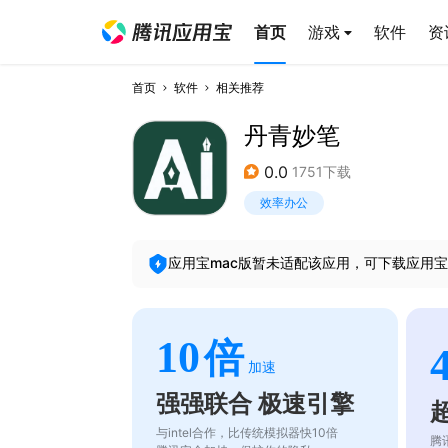
首页
游戏
软件
资
首页
软件
相关推荐
丹青妙笔
0.0
1751下载
效率办公
应用宝mac版暂未适配该应用，可下载应用宝
10
倍
加速
强强联合 极速引擎
与intel合作，比传统模拟器快10倍
腾