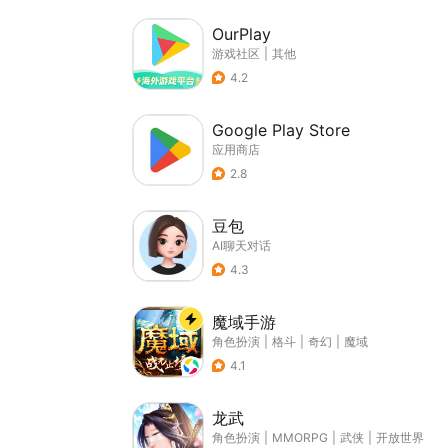
OurPlay
游戏社区
|
其他
4.2
Google Play Store
应用商店
2.8
豆包
AI聊天对话
4.3
魔域手游
角色扮演
|
格斗
|
奇幻
|
魔域
4.1
龙武
角色扮演
|
MMORPG
|
武侠
|
开放世界