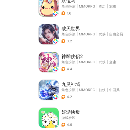
永恒岛
角色扮演
|
MMORPG
|
奇幻
|
宠物
1.6
破天世界
角色扮演
|
MMORPG
|
武侠
|
自由交易
3.2
神雕侠侣2
角色扮演
|
MMORPG
|
武侠
|
金庸
4.4
九灵神域
角色扮演
|
MMORPG
|
仙侠
|
中国风
4.2
好游快爆
游戏社区
4.6