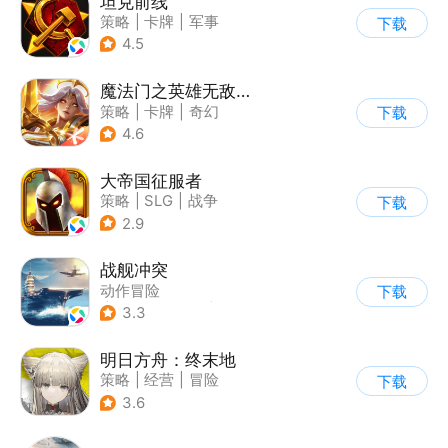
坦克前线
策略
|
卡牌
|
军事
下载
|
战术竞技
4.5
魔法门之英雄无敌：战争纪元
策略
|
卡牌
|
奇幻
下载
|
英雄无敌
4.6
大帝国征服者
策略
|
SLG
|
战争
下载
|
帝国时代
2.9
战舰冲突
动作冒险
下载
|
第三人称射击
|
军事
3.3
|
5v5
明日方舟：终末地
策略
|
经营
|
冒险
下载
|
剧情
3.6