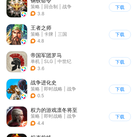
钢铁命令
策略
|
回合制
|
战争
下载
|
欧美风
3.8
王者之师
策略
|
卡牌
|
三国
下载
|
中国风
4.8
帝国军团罗马
单机
|
SLG
|
中世纪
下载
|
欧美风
3.6
战争进化史
策略
|
即时战略
|
战争
下载
|
挑战破纪录
0.5
权力的游戏凛冬将至
策略
|
即时战略
|
战争
下载
|
权利的游戏
4.4