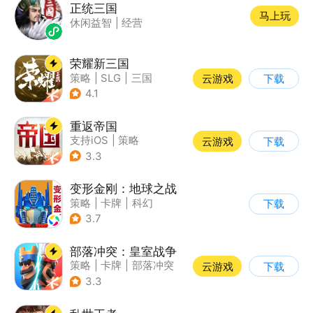
正统三国
马上玩
休闲益智
|
经营
荣耀新三国
策略
|
SLG
|
三国
云游戏
下载
|
中国风
4.1
重返帝国
支持iOS
|
策略
云游戏
下载
|
即时战略
|
中世纪
3.3
变形金刚：地球之战
策略
|
卡牌
|
科幻
下载
|
变形金刚
3.7
部落冲突：皇室战争
策略
|
卡牌
|
部落冲突
云游戏
下载
|
卡通
3.3