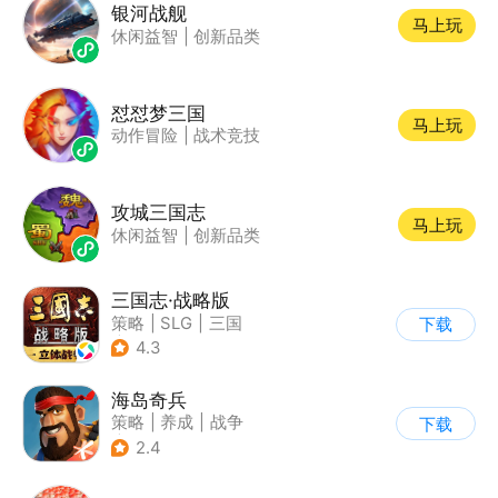
银河战舰
马上玩
休闲益智
|
创新品类
怼怼梦三国
马上玩
动作冒险
|
战术竞技
攻城三国志
马上玩
休闲益智
|
创新品类
三国志·战略版
策略
|
SLG
|
三国
下载
|
三国志
4.3
海岛奇兵
策略
|
养成
|
战争
下载
|
Q版
2.4