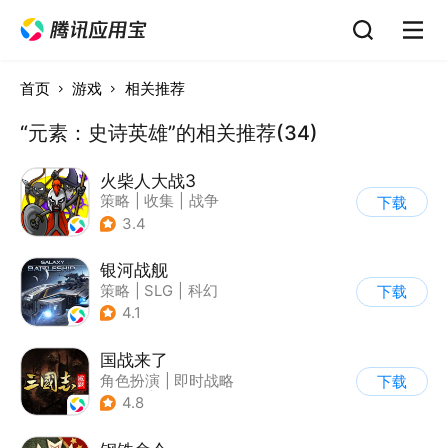
首页
游戏
相关推荐
“元素：史诗英雄”的相关推荐(34)
火柴人大战3
策略
|
收集
|
战争
下载
|
火柴人
3.4
银河战舰
策略
|
SLG
|
科幻
下载
|
星战
4.1
国战来了
角色扮演
|
即时战略
下载
|
三国
|
Q版
4.8