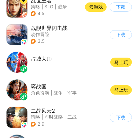
乱世王者
策略
|
SLG
|
战争
云游戏
下载
|
中国风
4.5
战舰世界闪击战
动作冒险
下载
|
第三人称射击
|
战争
3.5
|
战舰世界
占城大师
马上玩
弈战国
马上玩
角色扮演
|
战争
|
军事
二战风云2
策略
|
即时战略
|
二战
下载
|
写实
2.9