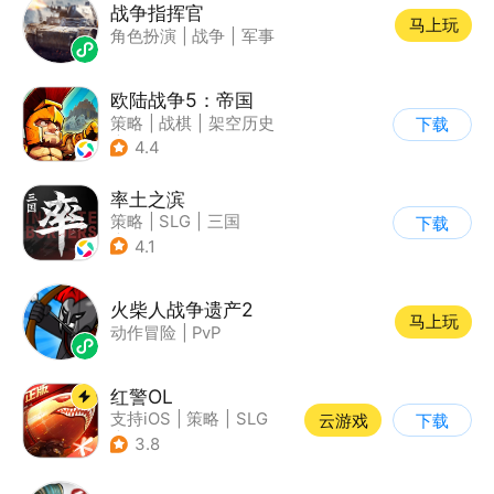
战争指挥官
马上玩
角色扮演
|
战争
|
军事
欧陆战争5：帝国
策略
|
战棋
|
架空历史
下载
|
欧陆战争
4.4
率土之滨
策略
|
SLG
|
三国
下载
|
中国风
4.1
火柴人战争遗产2
马上玩
动作冒险
|
PvP
红警OL
支持iOS
|
策略
|
SLG
云游戏
下载
|
二战
3.8