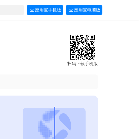
应用宝
手机版
应用宝
电脑版
扫码下载手机版