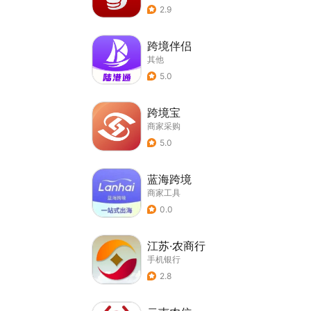
2.9
跨境伴侣
其他
5.0
跨境宝
商家采购
5.0
蓝海跨境
商家工具
0.0
江苏·农商行
手机银行
2.8