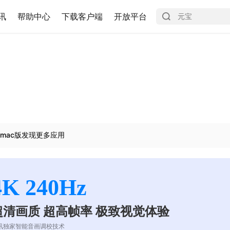
讯
帮助中心
下载客户端
开放平台
mac版发现更多应用
4K 240Hz
超清画质 超高帧率 极致视觉体验
讯独家智能音画调校技术