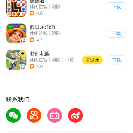
连连看
休闲益智
|
消除
下载
|
多比特
|
连线
4.8
假日乐消消
休闲益智
|
消除
下载
|
乐元素
4.7
梦幻花园
休闲益智
|
消除
|
卡通
云游戏
下载
|
创梦天地
4.0
联系我们