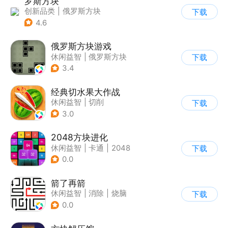
罗斯方块
创新品类
|
俄罗斯方块
下载
|
脑洞
|
多比特
4.6
俄罗斯方块游戏
休闲益智
|
俄罗斯方块
下载
|
童年
|
消除
3.4
经典切水果大作战
休闲益智
|
切削
下载
3.0
2048方块进化
休闲益智
|
卡通
|
2048
下载
0.0
箭了再箭
休闲益智
|
消除
|
烧脑
下载
|
清新
0.0