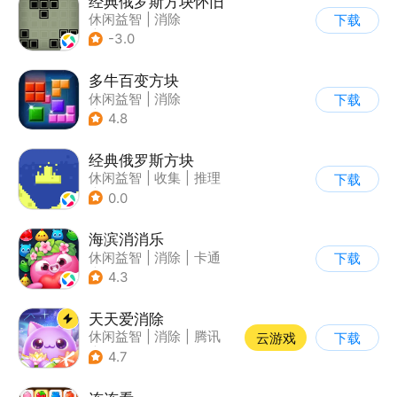
经典俄罗斯方块怀旧
休闲益智
|
消除
下载
|
俄罗斯方块
-3.0
多牛百变方块
休闲益智
|
消除
下载
|
多比特
4.8
经典俄罗斯方块
休闲益智
|
收集
|
推理
下载
|
古风
0.0
海滨消消乐
休闲益智
|
消除
|
卡通
下载
|
乐元素
4.3
天天爱消除
休闲益智
|
消除
|
腾讯
云游戏
下载
|
单机
4.7