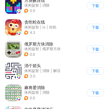
方块解压馆
休闲益智
|
消除
下载
0.0
贪吃蛇在线
休闲益智
|
io
|
街机
下载
|
贪吃蛇
4.3
俄罗斯方块消除
休闲益智
|
俄罗斯方块
下载
|
消除
0.0
消个箭头
休闲益智
|
消除
|
解压
下载
|
清新
3.0
麻将爱消除
休闲益智
|
消除
下载
0.0