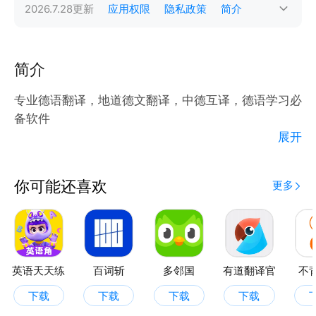
2026.7.28
更新
应用权限
隐私政策
简介
简介
专业德语翻译，地道德文翻译，中德互译，德语学习必
备软件
展开
软件特点：
中文德文语言互译；
你可能还喜欢
更多
德语学习好帮手；
简洁好用
英语天天练
百词斩
多邻国
有道翻译官
不
下载
下载
下载
下载