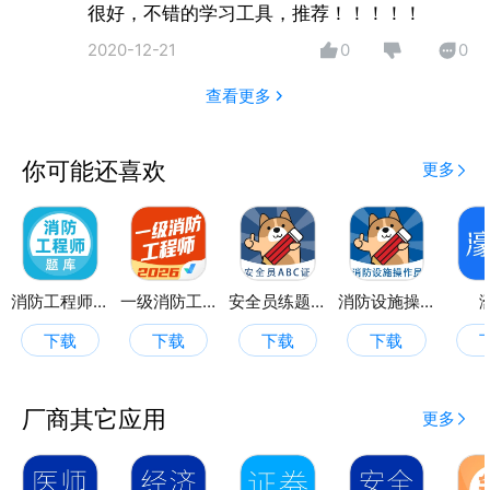
错题练习：章节错题分布，重点练习;
很好，不错的学习工具，推荐！！！！！
收藏练习：对收藏的题目重点练习;
2020-12-21
0
0
题目搜索：可搜索相关题目;
模拟考试：由系统自动生成试卷练习。
查看更多
你可能还喜欢
更多
消防工程师题库
一级消防工程师考试聚题库
安全员练题狗
消防设施操作员练题狗
下载
下载
下载
下载
厂商其它应用
更多