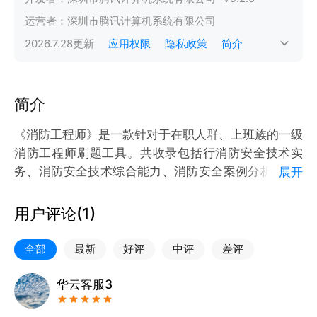
运营者：
深圳市腾讯计算机系统有限公司
2026.7.28
更新
应用权限
隐私政策
简介
简介
《消防工程师》是一款针对于在职人群、上班族的一级
消防工程师刷题工具。共收录包括行消防安全技术实
务、消防安全技术综合能力、消防安全案例分析等约1
展开
万余道考试真题及模拟题。并针对章节进行细致划分。
【主要功能】
用户评论(
1
)
章节练习：选择章节，并保留章节练习进度;
强化练习：将选择题、判断题、多项选择题进行分类练
全部
最新
好评
中评
差评
习;
随机练习：系统随机抽题进行练习;
华云客服3
顺序练习：按题库顺序进行练习;