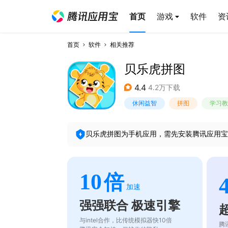
首页
游戏
软件
资
首页
软件
相关推荐
贝乐虎拼图
4.4
4.2万下载
休闲益智
拼图
学习教
贝乐虎拼图
为手机应用，需先安装腾讯应用宝
10
倍
加速
强强联合 极速引擎
与intel合作，比传统模拟器快10倍
腾