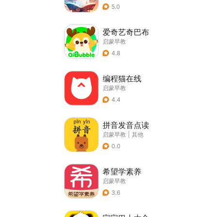
5.0
爱奇艺奇巴布
启蒙早教
4.8
编程猫在线
启蒙早教
4.4
拼音发音点读
启蒙早教
|
其他
0.0
希望学素养
启蒙早教
3.6