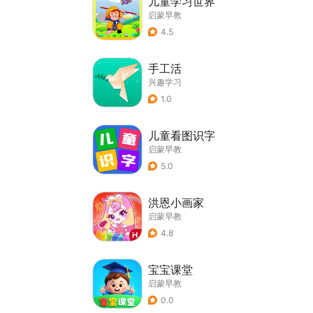
儿童学习世界
启蒙早教
4.5
手工活
兴趣学习
1.0
儿童看图识字
启蒙早教
5.0
洪恩小画家
启蒙早教
4.8
宝宝课堂
启蒙早教
0.0