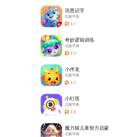
洪恩识字
启蒙早教
4.1
奇妙逻辑训练
启蒙早教
4.3
小伴龙
启蒙早教
4.5
小灯塔
启蒙早教
4.9
魔力猫儿童智力启蒙
启蒙早教