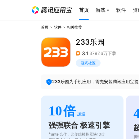
首页
游戏
软件
资
首页
软件
相关推荐
233乐园
3.1
3797.6万下载
游戏社区
233乐园
为手机应用，需先安装腾讯应用宝提
10
倍
加速
强强联合 极速引擎
与intel合作，比传统模拟器快10倍
腾