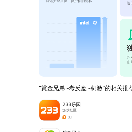
腾讯安全加持，保护你的隐私
给
独
账
“賞金兄弟 -考反應 -刺激”的相关推荐
233乐园
游戏社区
3.1