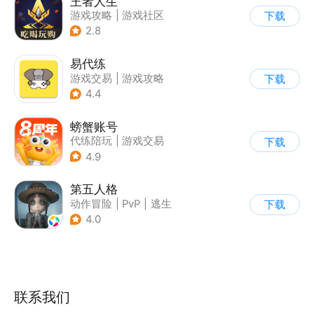
王者人生
游戏攻略
|
游戏社区
下载
2.8
易代练
游戏交易
|
游戏攻略
下载
|
游戏社区
4.4
螃蟹账号
代练陪玩
|
游戏交易
下载
|
游戏社区
4.9
第五人格
动作冒险
|
PvP
|
逃生
下载
|
非对称竞技
4.0
联系我们