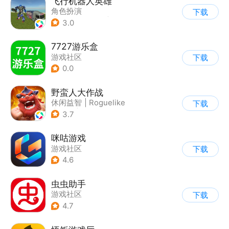
飞行机器人英雄
角色扮演
下载
|
第三人称射击
|
科幻
3.0
|
动漫
7727游乐盒
游戏社区
下载
0.0
野蛮人大作战
休闲益智
|
Roguelike
下载
|
奇幻
|
卡通
3.7
咪咕游戏
游戏社区
下载
4.6
虫虫助手
游戏社区
下载
4.7