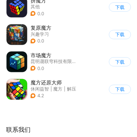
拼魔方
其他
下载
0.0
复原魔方
兴趣学习
下载
0.0
市场魔方
昆明晟联穹科技有限公司
下载
0.0
魔方还原大师
休闲益智
|
魔方
|
解压
下载
|
脑洞
4.2
联系我们