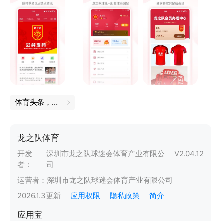
体育头条，尽在掌握
龙之队体育
开发
深圳市龙之队球迷会体育产业有限公
V
2.04.12
者：
司
运营者：
深圳市龙之队球迷会体育产业有限公司
2026.1.3
更新
应用权限
隐私政策
简介
应用宝