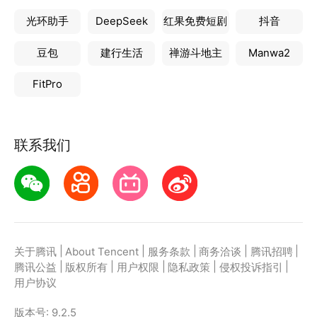
光环助手
DeepSeek
红果免费短剧
抖音
豆包
建行生活
禅游斗地主
Manwa2
FitPro
联系我们
|
|
|
|
|
关于腾讯
About Tencent
服务条款
商务洽谈
腾讯招聘
|
|
|
|
|
腾讯公益
版权所有
用户权限
隐私政策
侵权投诉指引
用户协议
版本号:
9.2.5