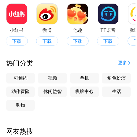
能量，成为中国足球最坚强的后盾。
小红书
微博
他趣
TT语音
腾
下载
下载
下载
下载
热门分类
更多
可预约
视频
单机
角色扮演
动作冒险
休闲益智
棋牌中心
生活
购物
网友热搜