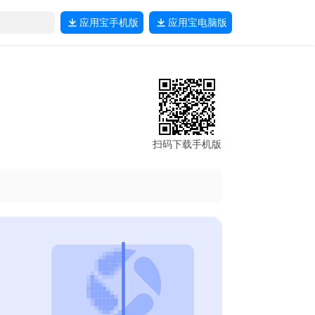
应用宝
手机版
应用宝
电脑版
扫码下载手机版