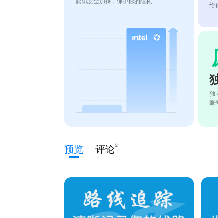
腾讯安全加持，保护你的隐私
给
独
账
2
预览
评论