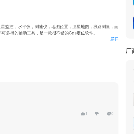
s卫星监控，水平仪，测速仪，地图位置，卫星地图，线路测量，面
可多得的辅助工具，是一款很不错的Gps定位软件。
展开
指出东南西北，让您不迷失方向；
厂
步速度；
您后面查阅；
GPS信号,卫星数量等；
方向一目了然；
1
0