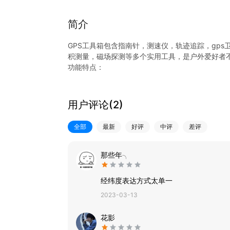
简介
GPS工具箱包含指南针，测速仪，轨迹追踪，gp
积测量，磁场探测等多个实用工具，是户外爱好者不
功能特点：
1、指南针：利用手机传感器进行方向识别，准确
2、测速仪：包含速度表、能测出您的车速以及跑
3、线路追踪：记录您驾车或者跑步的轨迹，方便
用户评论(
2
)
4、支持经纬度位置查询：实时显示经纬度以及当前
5、地图位置：支持百度高德3d地图和卫星地图；
全部
最新
好评
中评
差评
6、准确测量：准确测量线路长度，面积大小等；
7、磁场探测：准确为您实时探测磁场的ut，xyz
那些年╮
经纬度表达方式太单一
2023-03-13
花影