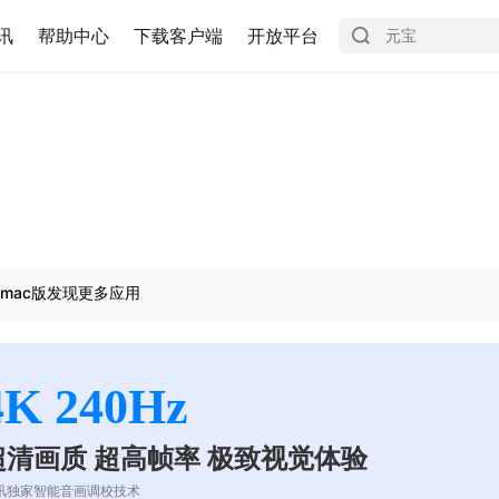
讯
帮助中心
下载客户端
开放平台
mac版发现更多应用
4K 240Hz
超清画质 超高帧率 极致视觉体验
讯独家智能音画调校技术