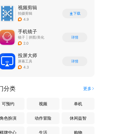
视频剪辑
拍摄剪辑
下载
4.9
手机镜子
镜子
|
拼图/美化
详情
2.0
投屏大师
屏幕工具
详情
4.3
门分类
更多
可预约
视频
单机
角色扮演
动作冒险
休闲益智
棋牌中心
生活
购物