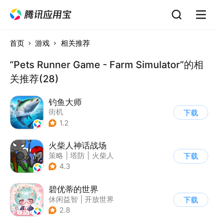
首页
游戏
相关推荐
“Pets Runner Game - Farm Simulator”的相
关推荐(28)
钓鱼大师
街机
下载
1.2
火柴人神话战场
策略
|
塔防
|
火柴人
下载
|
休闲益智
4.3
碧优蒂的世界
休闲益智
|
开放世界
下载
|
Q版
|
捏脸
2.8