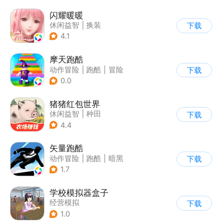
闪耀暖暖
休闲益智
|
换装
下载
|
美少女
|
二次元
4.1
摩天跑酷
动作冒险
|
跑酷
|
冒险
下载
|
横版过关
0.0
猪猪红包世界
休闲益智
|
种田
下载
|
田园生活
|
积分网赚
4.4
矢量跑酷
动作冒险
|
跑酷
|
暗黑
下载
|
通关
1.7
学校模拟器盒子
经营模拟
下载
1.0