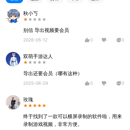
克风与扬声器，实现音画同步收录；自带视频编辑工
具，可裁剪、加水印、配背景音乐，让作品更出众；更
秋小丂
支持实时直播录屏，方便分享游戏、教学等内容。
别信 导出视频要会员
简单易用且功能强大，一键录屏大师总能满足你的录制
2026-05-12
0
0
需求。立即下载，开启高效录屏体验！
双萌手游达人
导出还要会员（哪有这种）
2025-06-29
0
0
玫瑰
终于找到了一款可以横屏录制的软件啦，用来
录制游戏视频，非常方便。