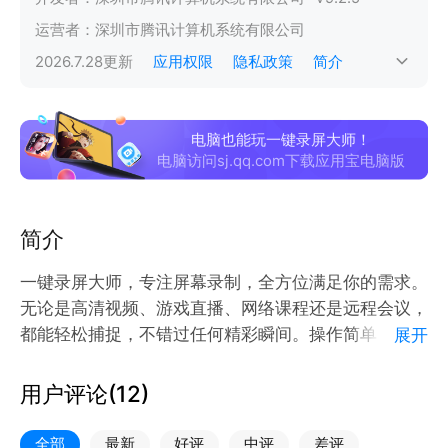
运营者：
深圳市腾讯计算机系统有限公司
2026.7.28
更新
应用权限
隐私政策
简介
电脑也能玩一键录屏大师！
电脑访问sj.qq.com下载应用宝电脑版
简介
一键录屏大师，专注屏幕录制，全方位满足你的需求。
无论是高清视频、游戏直播、网络课程还是远程会议，
都能轻松捕捉，不错过任何精彩瞬间。操作简单，运行
展开
稳定流畅，无需担心复杂步骤或录制中断。
用户评论(
12
)
特色功能丰富：支持横屏、竖屏多模式录制，适配不同
场景；提供多种分辨率选择，兼顾画质与存储；内置麦
全部
最新
好评
中评
差评