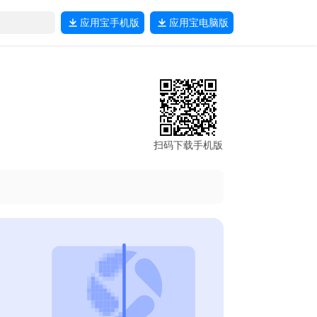
应用宝
手机版
应用宝
电脑版
扫码下载手机版