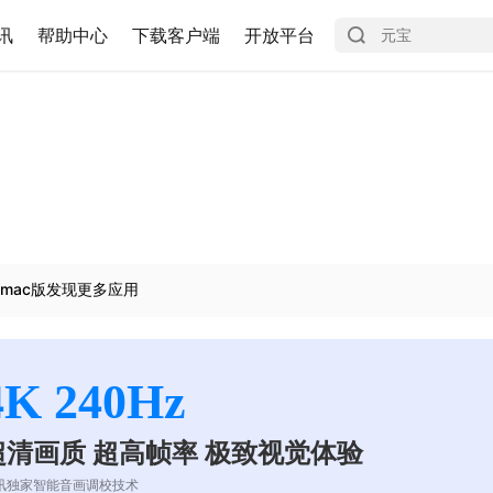
讯
帮助中心
下载客户端
开放平台
mac版发现更多应用
4K 240Hz
超清画质 超高帧率 极致视觉体验
讯独家智能音画调校技术