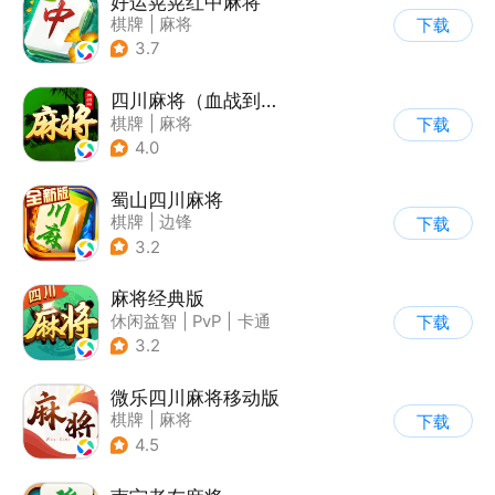
好运晃晃红中麻将
棋牌
|
麻将
下载
3.7
四川麻将（血战到底）
棋牌
|
麻将
下载
4.0
蜀山四川麻将
棋牌
|
边锋
下载
3.2
麻将经典版
休闲益智
|
PvP
|
卡通
下载
|
棋牌
3.2
微乐四川麻将移动版
棋牌
|
麻将
下载
4.5