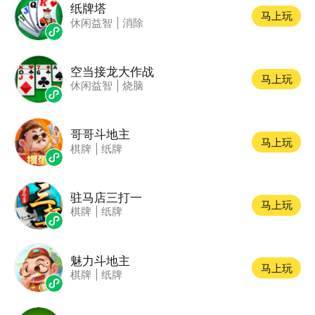
纸牌塔
马上玩
休闲益智
|
消除
空当接龙大作战
马上玩
休闲益智
|
烧脑
哥哥斗地主
马上玩
棋牌
|
纸牌
驻马店三打一
马上玩
棋牌
|
纸牌
魅力斗地主
马上玩
棋牌
|
纸牌