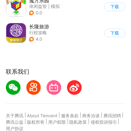
魔方乐园
休闲益智
|
模拟
下载
|
儿童游戏
0.0
长隆旅游
行程攻略
下载
4.0
联系我们
|
|
|
|
|
关于腾讯
About Tencent
服务条款
商务洽谈
腾讯招聘
|
|
|
|
|
腾讯公益
版权所有
用户权限
隐私政策
侵权投诉指引
用户协议