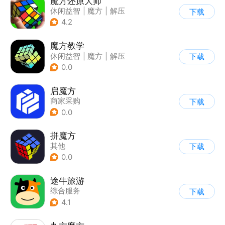
魔方还原大师
休闲益智
|
魔方
|
解压
下载
|
脑洞
4.2
魔方教学
休闲益智
|
魔方
|
解压
下载
|
学习教育
0.0
启魔方
商家采购
下载
0.0
拼魔方
其他
下载
0.0
途牛旅游
综合服务
下载
4.1