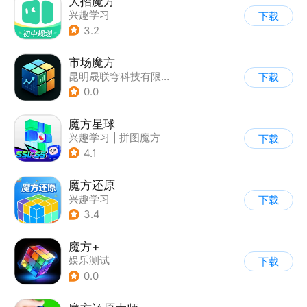
大招魔方
兴趣学习
下载
3.2
市场魔方
昆明晟联穹科技有限公司
下载
0.0
魔方星球
兴趣学习
|
拼图魔方
下载
4.1
魔方还原
兴趣学习
下载
3.4
魔方+
娱乐测试
下载
0.0