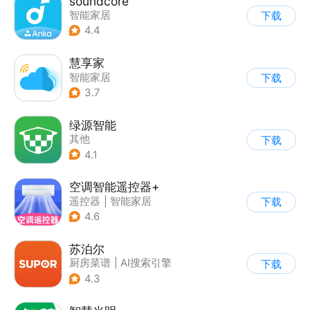
soundcore
智能家居
下载
4.4
慧享家
智能家居
下载
3.7
绿源智能
其他
下载
4.1
空调智能遥控器+
遥控器
|
智能家居
下载
4.6
苏泊尔
厨房菜谱
|
AI搜索引擎
下载
|
智能家居
4.3