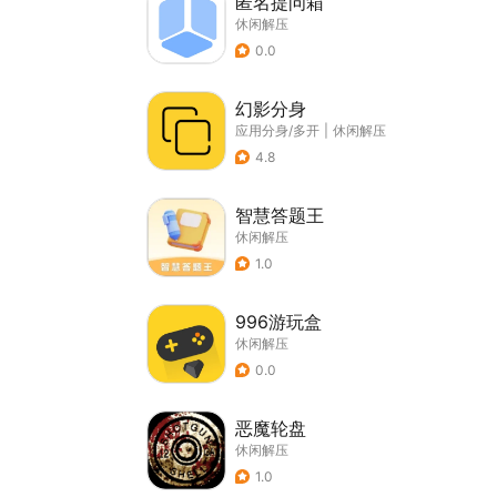
匿名提问箱
休闲解压
0.0
幻影分身
应用分身/多开
|
休闲解压
4.8
智慧答题王
休闲解压
1.0
996游玩盒
休闲解压
0.0
恶魔轮盘
休闲解压
1.0