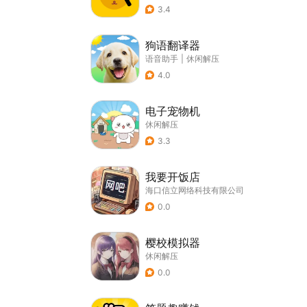
3.4
狗语翻译器
语音助手
|
休闲解压
4.0
电子宠物机
休闲解压
3.3
我要开饭店
海口信立网络科技有限公司
0.0
樱校模拟器
休闲解压
0.0