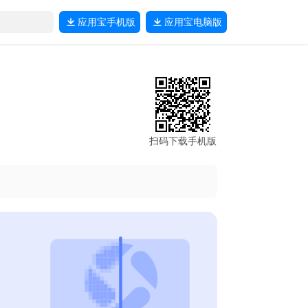
应用宝
手机版
应用宝
电脑版
扫码下载手机版