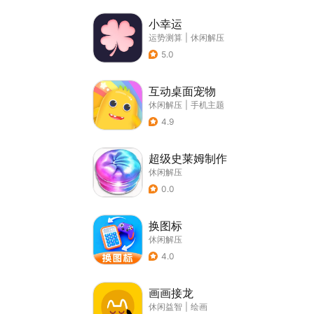
小幸运
运势测算
|
休闲解压
5.0
互动桌面宠物
休闲解压
|
手机主题
4.9
超级史莱姆制作
休闲解压
0.0
换图标
休闲解压
4.0
画画接龙
休闲益智
|
绘画