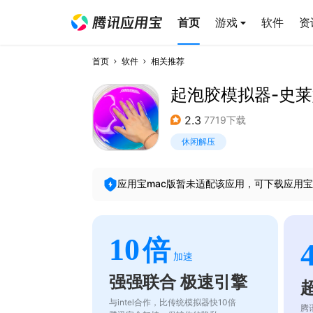
首页
游戏
软件
资
首页
软件
相关推荐
起泡胶模拟器-史
2.3
7719下载
休闲解压
应用宝mac版暂未适配该应用，可下载应用宝
10
倍
加速
强强联合 极速引擎
与intel合作，比传统模拟器快10倍
腾