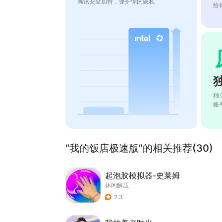
腾讯安全加持，保护你的隐私
给
独
账
“我的饭店极速版”的相关推荐(30)
起泡胶模拟器-史莱姆
休闲解压
2.3