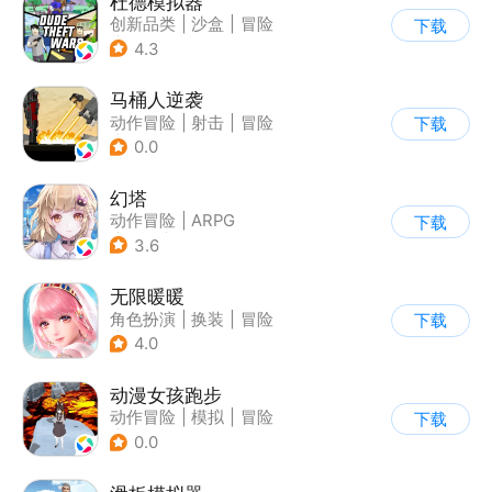
杜德模拟器
创新品类
|
沙盒
|
冒险
下载
|
写实
4.3
马桶人逆袭
动作冒险
|
射击
|
冒险
下载
|
像素风
0.0
幻塔
动作冒险
|
ARPG
下载
|
奇幻
|
开放世界
3.6
无限暖暖
角色扮演
|
换装
|
冒险
下载
|
开放世界
4.0
动漫女孩跑步
动作冒险
|
模拟
|
冒险
下载
|
二次元
0.0