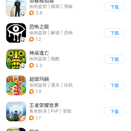
滑板模拟器
休闲益智
|
模拟
|
滑板
下载
|
卡通
3.8
恐怖之眼
休闲益智
|
解谜
|
恐怖
下载
|
单机
1.2
神庙逃亡
休闲益智
|
跑酷
下载
|
欧美风
|
创梦天地
2.3
超级玛丽
休闲益智
|
通关
|
街机
下载
|
儿童游戏
1.9
王者荣耀世界
角色扮演
|
PvP
|
冒险
下载
|
开放世界
1.7