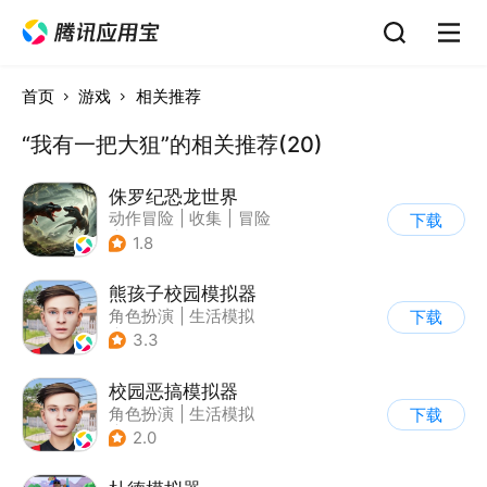
首页
游戏
相关推荐
“我有一把大狙”的相关推荐(20)
侏罗纪恐龙世界
动作冒险
|
收集
|
冒险
下载
|
写实
1.8
熊孩子校园模拟器
角色扮演
|
生活模拟
下载
|
写实
3.3
校园恶搞模拟器
角色扮演
|
生活模拟
下载
|
写实
2.0