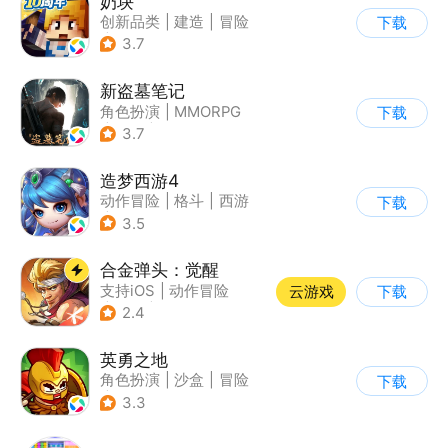
奶块
创新品类
|
建造
|
冒险
下载
|
开放世界
3.7
新盗墓笔记
角色扮演
|
MMORPG
下载
|
冒险
|
盗墓笔记
3.7
造梦西游4
动作冒险
|
格斗
|
西游
下载
|
横版过关
3.5
合金弹头：觉醒
支持iOS
|
动作冒险
云游戏
下载
|
射击
|
街机
2.4
英勇之地
角色扮演
|
沙盒
|
冒险
下载
|
steam游戏
3.3