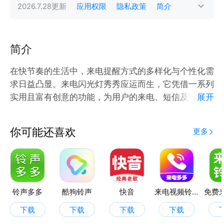
2026.7.28
更新
应用权限
隐私政策
简介
简介
在快节奏的生活中，来电提醒方式的多样化与个性化需
求日益凸显。来电闪光灯秀秀应运而生，它凭借一系列
实用且富有创意的功能，为用户的来电、短信及通知提
展开
醒带来全新体验。
你可能还喜欢
更多
主要功能：
屏幕闪光：设置想要的应用屏幕，手机屏幕会以用户设
定的亮度和频率闪烁，即使在嘈杂或嘈杂的环境中，也
能第一时间吸引用户的注意力，确保不错过任何重要信
息。
铃声多多
酷狗铃声
快音
来电视频铃声
下载
下载
下载
下载
通话闪光：在通话过程中，闪光灯会持续闪烁，提醒用