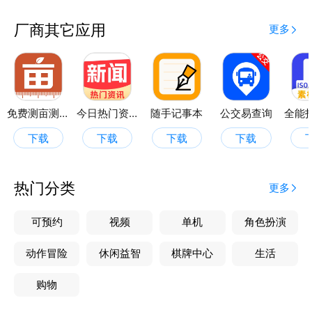
户通话正在进行，避免因分心而错过重要通话内容。同
时，也为通话过程增添了一丝趣味性，让通话不再单
厂商其它应用
更多
调。
短信闪光：接收到短信时，手机会触发闪光提醒，用户
可根据需要，设置不同的闪光模式，快速区分短信，提
高信息处理效率。
免费测亩测量仪
今日热门资讯
随手记事本
公交易查询
下载
下载
下载
下载
通知闪光：对于各类应用通知，如社交软件消息、邮件
提醒等，来电闪光灯秀秀也能提供定制化的闪光提醒服
务。用户可为不同应用设置专属闪光样式，让通知提醒
热门分类
更多
更加直观、个性化。
可预约
视频
单机
角色扮演
通讯工具闪光：整合了多种通讯工具的提醒功能，无论
动作冒险
休闲益智
棋牌中心
生活
是电话、短信还是各类即时通讯软件，都能通过闪光灯
秀秀实现统一的提醒管理，让用户的通讯生活更加便
购物
捷、有序。