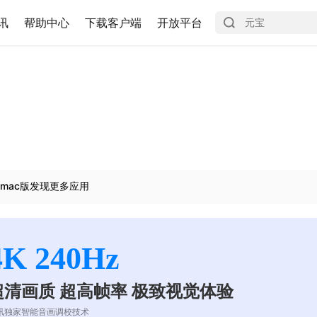
讯
帮助中心
下载客户端
开放平台
mac版发现更多应用
4K 240Hz
超清画质 超高帧率 极致视觉体验
讯独家智能音画调校技术