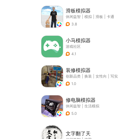
滑板模拟器
休闲益智
|
模拟
|
滑板
|
卡通
3.8
小马模拟器
游戏社区
4.1
装修模拟器
创新品类
|
换装
|
女性向
|
写实
1.0
修电脑模拟器
休闲益智
|
生活模拟
5.0
文字翻了天