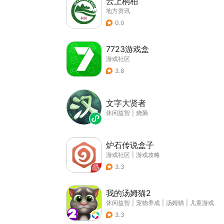
云上桐柏
地方资讯
0.0
7723游戏盒
游戏社区
3.8
文字大贤者
休闲益智
|
烧脑
炉石传说盒子
游戏社区
|
游戏攻略
3.3
我的汤姆猫2
休闲益智
|
宠物养成
|
汤姆猫
|
儿童游戏
3.3