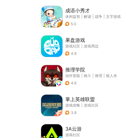
成语小秀才
休闲益智
|
解谜
|
战争
|
文字游戏
5.0
果盘游戏
游戏社区
|
游戏周边
4.9
推理学院
动作冒险
|
格斗
|
推理
|
狼人杀
4.6
掌上英雄联盟
游戏攻略
|
游戏社区
3.8
3A云游
游戏社区