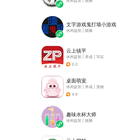
休闲益智
|
烧脑
文字游戏鬼打墙小游戏
休闲益智
|
烧脑
云上镇平
休闲益智
|
养成
|
写实
0.0
桌面萌宠
休闲益智
|
养成
|
宠物
4.6
趣味水杯大师
休闲益智
|
烧脑