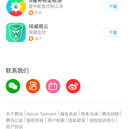
G服务框架检测
硬件配套控制工具
下载
0.0
镭威视云
视频监控
下载
|
硬件配套控制工具
4.7
联系我们
|
|
|
|
|
关于腾讯
About Tencent
服务条款
商务洽谈
腾讯招聘
|
|
|
|
|
腾讯公益
版权所有
用户权限
隐私政策
侵权投诉指引
用户协议