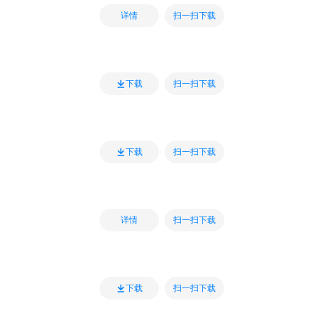
扫一扫下载
详情
扫一扫下载
下载
扫一扫下载
下载
扫一扫下载
详情
扫一扫下载
下载