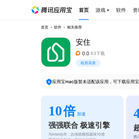
首页
游戏
软件
资
首页
软件
相关推荐
安住
0.0
63下载
租房买房
应用宝mac版暂未适配该应用，可下载应用宝
10
倍
加速
强强联合 极速引擎
与intel合作，比传统模拟器快10倍
腾