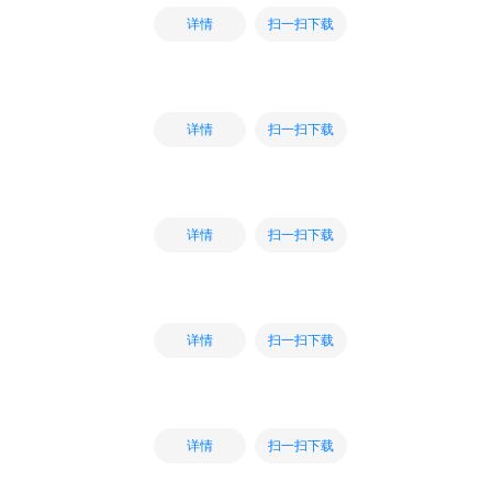
扫一扫下载
详情
扫一扫下载
详情
扫一扫下载
详情
扫一扫下载
详情
扫一扫下载
详情