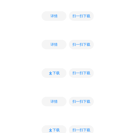
扫一扫下载
详情
扫一扫下载
详情
扫一扫下载
下载
扫一扫下载
详情
扫一扫下载
下载