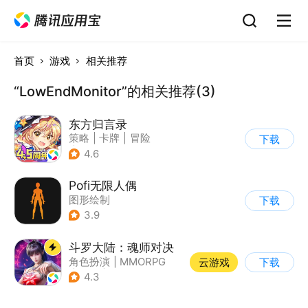
首页
游戏
相关推荐
“LowEndMonitor”的相关推荐(3)
东方归言录
策略
|
卡牌
|
冒险
下载
|
东方Project
4.6
Pofi无限人偶
图形绘制
下载
3.9
斗罗大陆：魂师对决
角色扮演
|
MMORPG
云游戏
下载
|
奇幻
|
斗罗大陆
4.3