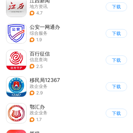
江西新闻
地方资讯
下载
4.7
公安一网通办
综合服务
下载
|
业务咨询办理
1.9
|
政企业务
百行征信
信息查询
下载
|
业务咨询办理
2.5
|
政企业务
移民局12367
政企业务
下载
2.9
鄂汇办
政企业务
下载
1.7