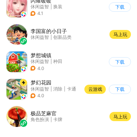
闪耀暖暖
休闲益智
|
换装
下载
|
女性向
|
二次元
4.1
李国富的小日子
马上玩
休闲益智
|
创新品类
梦想城镇
休闲益智
|
种田
下载
|
田园生活
|
中国风
4.0
梦幻花园
休闲益智
|
消除
|
卡通
云游戏
下载
|
创梦天地
4.0
极品芝麻官
马上玩
角色扮演
|
卡牌