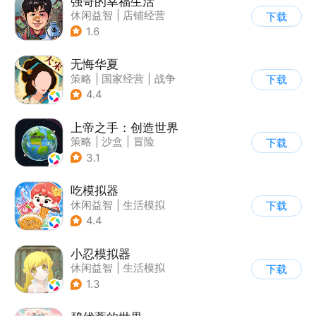
强哥的幸福生活
休闲益智
|
店铺经营
下载
|
卡通
|
Q版
1.6
无悔华夏
策略
|
国家经营
|
战争
下载
|
中国风
4.4
上帝之手：创造世界
策略
|
沙盒
|
冒险
下载
|
卡通
3.1
吃模拟器
休闲益智
|
生活模拟
下载
|
美食
|
卡通
4.4
小忍模拟器
休闲益智
|
生活模拟
下载
|
恋爱
|
女性向
1.3