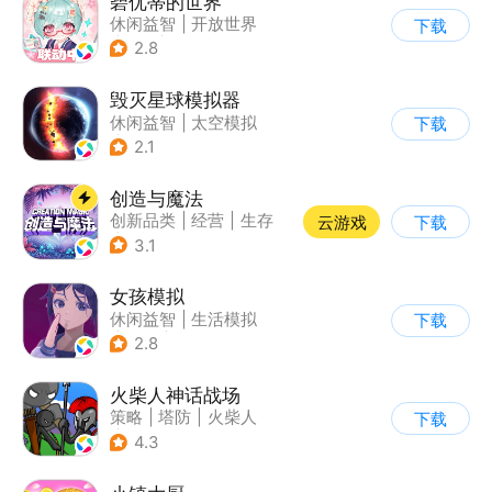
碧优蒂的世界
休闲益智
|
开放世界
下载
|
Q版
|
捏脸
2.8
毁灭星球模拟器
休闲益智
|
太空模拟
下载
|
太空
2.1
创造与魔法
创新品类
|
经营
|
生存
云游戏
下载
|
开放世界
3.1
女孩模拟
休闲益智
|
生活模拟
下载
|
校园
|
卡通
2.8
火柴人神话战场
策略
|
塔防
|
火柴人
下载
|
休闲益智
4.3