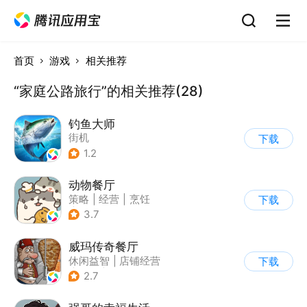
首页
游戏
相关推荐
“家庭公路旅行”的相关推荐(28)
钓鱼大师
街机
下载
1.2
动物餐厅
策略
|
经营
|
烹饪
下载
|
宠物
3.7
威玛传奇餐厅
休闲益智
|
店铺经营
下载
|
美食
|
卡通
2.7