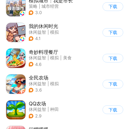
模拟城市：我是市长
策略
|
城市经营
下载
|
模拟城市
|
开放世界
3.0
我的休闲时光
休闲益智
|
模拟
下载
4.1
奇妙料理餐厅
休闲益智
|
模拟
|
美食
下载
|
宝宝巴士
4.6
全民农场
休闲益智
|
模拟
下载
|
田园生活
|
卡通
3.6
QQ农场
休闲益智
|
种田
下载
|
田园生活
|
卡通
2.9