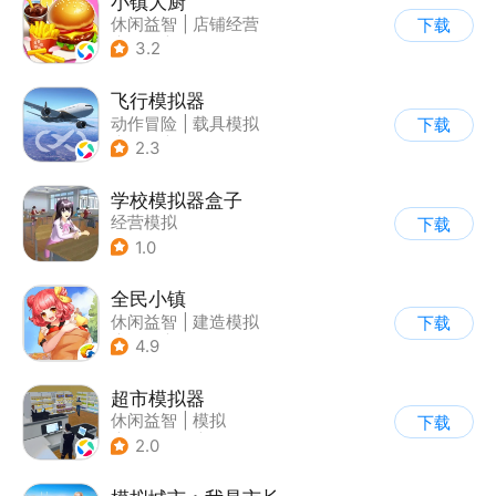
小镇大厨
休闲益智
|
店铺经营
下载
|
美食
|
卡通
3.2
飞行模拟器
动作冒险
|
载具模拟
下载
|
飞机
|
写实
2.3
学校模拟器盒子
经营模拟
下载
1.0
全民小镇
休闲益智
|
建造模拟
下载
|
卡通
|
腾讯
4.9
超市模拟器
休闲益智
|
模拟
下载
|
文字游戏
|
经营
2.0