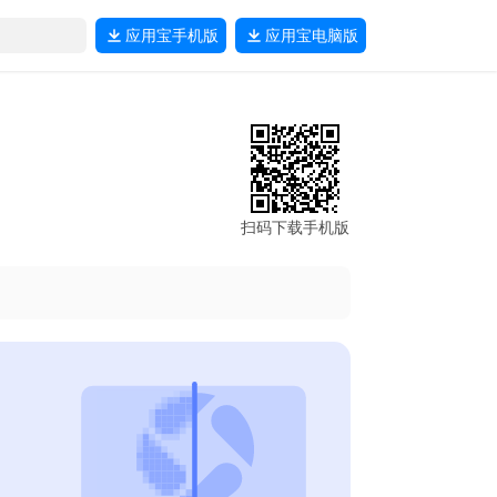
应用宝
手机版
应用宝
电脑版
扫码下载手机版