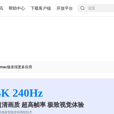
讯
帮助中心
下载客户端
开放平台
mac版发现更多应用
4K 240Hz
超清画质 超高帧率 极致视觉体验
讯独家智能音画调校技术