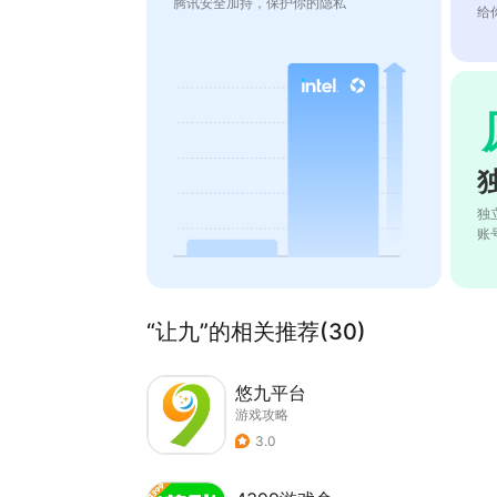
腾讯安全加持，保护你的隐私
给
独
账
“让九”的相关推荐(30)
悠九平台
游戏攻略
3.0