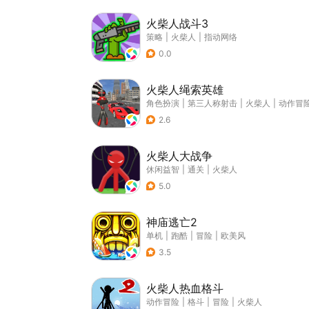
火柴人战斗3
策略
|
火柴人
|
指动网络
0.0
火柴人绳索英雄
角色扮演
|
第三人称射击
|
火柴人
|
动作冒
2.6
火柴人大战争
休闲益智
|
通关
|
火柴人
5.0
神庙逃亡2
单机
|
跑酷
|
冒险
|
欧美风
3.5
火柴人热血格斗
动作冒险
|
格斗
|
冒险
|
火柴人