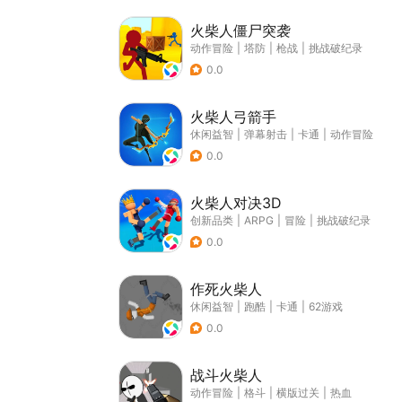
火柴人僵尸突袭
动作冒险
|
塔防
|
枪战
|
挑战破纪录
0.0
火柴人弓箭手
休闲益智
|
弹幕射击
|
卡通
|
动作冒险
0.0
火柴人对决3D
创新品类
|
ARPG
|
冒险
|
挑战破纪录
0.0
作死火柴人
休闲益智
|
跑酷
|
卡通
|
62游戏
0.0
战斗火柴人
动作冒险
|
格斗
|
横版过关
|
热血