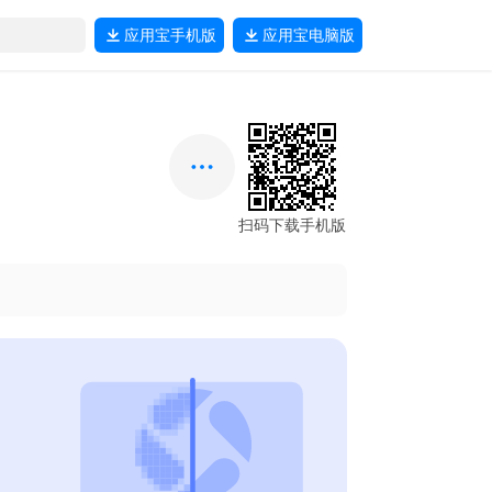
应用宝
手机版
应用宝
电脑版
扫码下载手机版