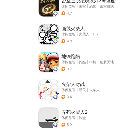
密室逃脱绝境系列2海盗船
休闲益智
|
密室
|
恐怖
|
密室逃脱
4.7
画线火柴人
休闲益智
|
火柴人
|
DIY
4.3
地铁跑酷
休闲益智
|
跑酷
|
街机
|
创梦天地
3.7
火柴人对战
休闲益智
|
通关
|
火柴人
0.0
弄死火柴人2
休闲益智
|
沙盒
5.0