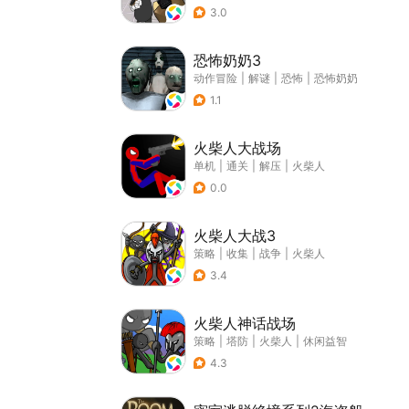
3.0
恐怖奶奶3
动作冒险
|
解谜
|
恐怖
|
恐怖奶奶
1.1
火柴人大战场
单机
|
通关
|
解压
|
火柴人
0.0
火柴人大战3
策略
|
收集
|
战争
|
火柴人
3.4
火柴人神话战场
策略
|
塔防
|
火柴人
|
休闲益智
4.3