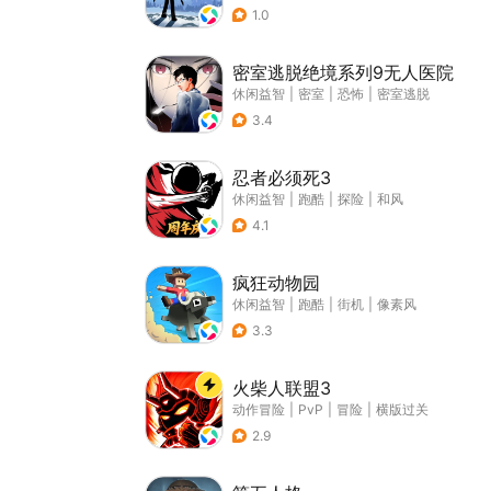
1.0
密室逃脱绝境系列9无人医院
休闲益智
|
密室
|
恐怖
|
密室逃脱
3.4
忍者必须死3
休闲益智
|
跑酷
|
探险
|
和风
4.1
疯狂动物园
休闲益智
|
跑酷
|
街机
|
像素风
3.3
火柴人联盟3
动作冒险
|
PvP
|
冒险
|
横版过关
2.9