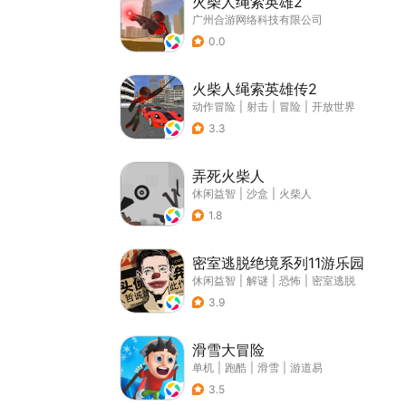
火柴人绳索英雄2
广州合游网络科技有限公司
0.0
火柴人绳索英雄传2
动作冒险
|
射击
|
冒险
|
开放世界
3.3
弄死火柴人
休闲益智
|
沙盒
|
火柴人
1.8
密室逃脱绝境系列11游乐园
休闲益智
|
解谜
|
恐怖
|
密室逃脱
3.9
滑雪大冒险
单机
|
跑酷
|
滑雪
|
游道易
3.5