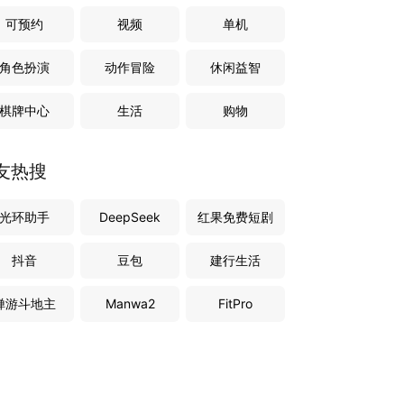
可预约
视频
单机
角色扮演
动作冒险
休闲益智
棋牌中心
生活
购物
友热搜
光环助手
DeepSeek
红果免费短剧
抖音
豆包
建行生活
禅游斗地主
Manwa2
FitPro