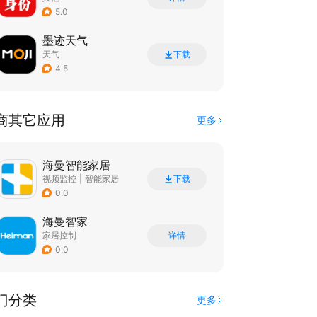
5.0
墨迹天气
天气
下载
4.5
商其它应用
更多
海曼智能家居
视频监控
|
智能家居
下载
|
家居装修
0.0
海曼智家
家居控制
详情
0.0
门分类
更多