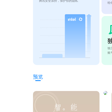
腾讯安全加持，保护你的隐私
给
独
账
预览