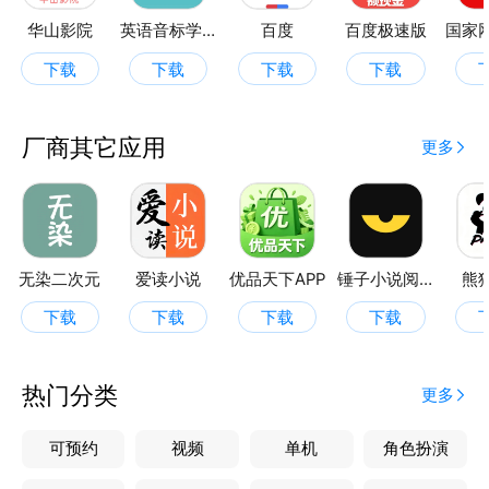
华山影院
英语音标学习助手
百度
百度极速版
下载
下载
下载
下载
厂商其它应用
更多
无染二次元
爱读小说
优品天下APP
锤子小说阅读器
熊
下载
下载
下载
下载
热门分类
更多
可预约
视频
单机
角色扮演