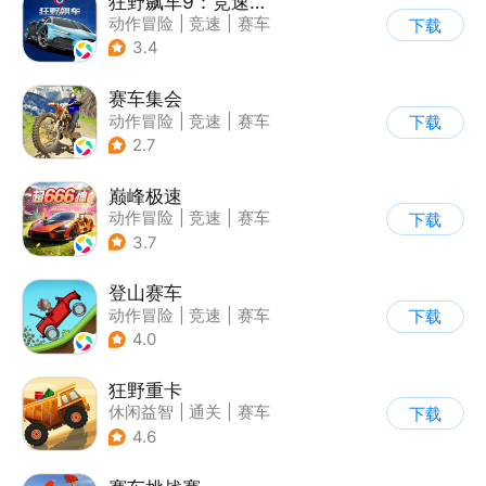
狂野飙车9：竞速传奇
动作冒险
|
竞速
|
赛车
下载
|
狂野飙车
3.4
赛车集会
动作冒险
|
竞速
|
赛车
下载
|
写实
2.7
巅峰极速
动作冒险
|
竞速
|
赛车
下载
|
漂移
3.7
登山赛车
动作冒险
|
竞速
|
赛车
下载
|
卡通
4.0
狂野重卡
休闲益智
|
通关
|
赛车
下载
4.6