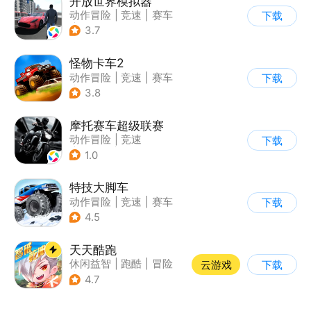
开放世界模拟器
动作冒险
|
竞速
|
赛车
下载
|
开放世界
3.7
怪物卡车2
动作冒险
|
竞速
|
赛车
下载
|
卡通
3.8
摩托赛车超级联赛
动作冒险
|
竞速
下载
|
摩托车
|
挑战赛
1.0
特技大脚车
动作冒险
|
竞速
|
赛车
下载
|
卡通
4.5
天天酷跑
休闲益智
|
跑酷
|
冒险
云游戏
下载
|
萌系
4.7