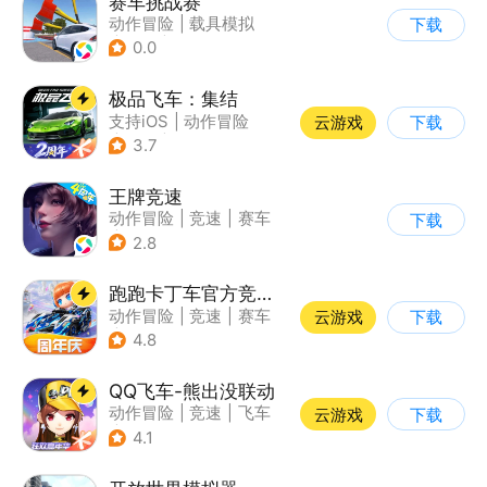
赛车挑战赛
动作冒险
|
载具模拟
下载
|
汽车
|
写实
0.0
极品飞车：集结
支持iOS
|
动作冒险
云游戏
下载
|
竞速
|
赛车
3.7
王牌竞速
动作冒险
|
竞速
|
赛车
下载
|
漂移
2.8
跑跑卡丁车官方竞速版
动作冒险
|
竞速
|
赛车
云游戏
下载
|
跑跑卡丁车
4.8
QQ飞车-熊出没联动
动作冒险
|
竞速
|
飞车
云游戏
下载
|
漂移
4.1