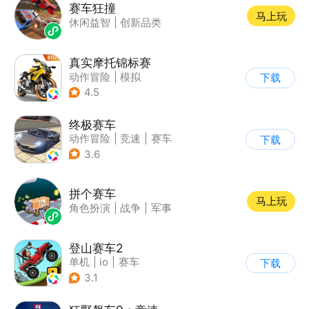
赛车狂撞
马上玩
休闲益智
|
创新品类
真实摩托锦标赛
动作冒险
|
模拟
下载
|
摩托车
|
写实
4.5
终极赛车
动作冒险
|
竞速
|
赛车
下载
3.6
拼个赛车
马上玩
角色扮演
|
战争
|
军事
登山赛车2
单机
|
io
|
赛车
下载
|
欧美风
3.1