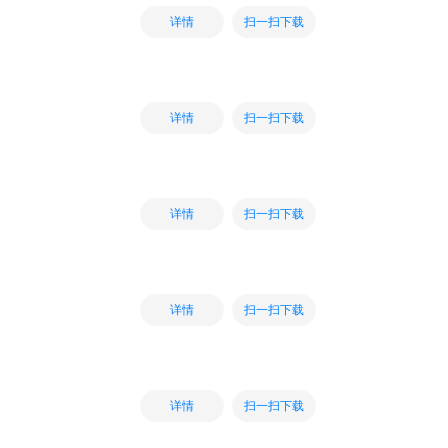
扫一扫下载
详情
扫一扫下载
详情
扫一扫下载
详情
扫一扫下载
详情
扫一扫下载
详情