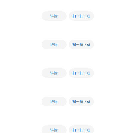
扫一扫下载
详情
扫一扫下载
详情
扫一扫下载
详情
扫一扫下载
详情
扫一扫下载
详情