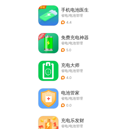
手机电池医生
省电/电池管理
4.4
免费充电神器
省电/电池管理
5.0
充电大师
省电/电池管理
4.0
电池管家
省电/电池管理
0.0
充电乐发财
省电/电池管理