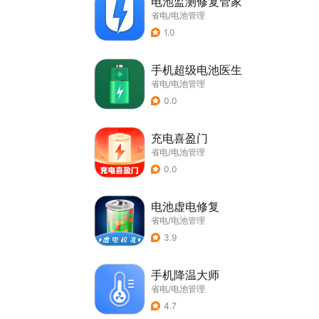
电池监测修复管家
省电/电池管理
1.0
手机超级电池医生
省电/电池管理
0.0
充电喜盈门
省电/电池管理
0.0
电池虚电修复
省电/电池管理
3.9
手机降温大师
省电/电池管理
4.7