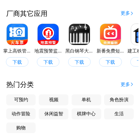
2.违章代码查询
违章代码查询支持千余条交通罚则精准检索，输入代码
厂商其它应用
更多
即获违规详情与处罚标准，助您快速理解罚单内容，合
规驾驶更安心。
3.油价信息
123违法查询提供实时油价信息，包括今日油价和涨跌
掌上高铁管家
地震预警监测
黑白钢琴大师
新番免费短剧
趋势。用户可以随时查看所在地区的油价动态，合理规
下载
下载
下载
下载
划加油时间和预算，节省出行成本。
车主服务全掌握
热门分类
更多
123违法查询界面简洁，操作便捷，适合所有车主使
用。它将违章学法、违章代码查询和油价信息等功能相
可预约
视频
单机
角色扮演
结合，为用户提供了一个全面且实用的车辆管理平台。
动作冒险
休闲益智
棋牌中心
生活
界面设计简洁直观，操作流畅无广告。通勤路上随手刷
题，年检前自查违章记录，油价波动及时知晓，让用车
购物
生活更省心。下载123违法查询，让每位车主成为交通
法规小能手，智享安全出行