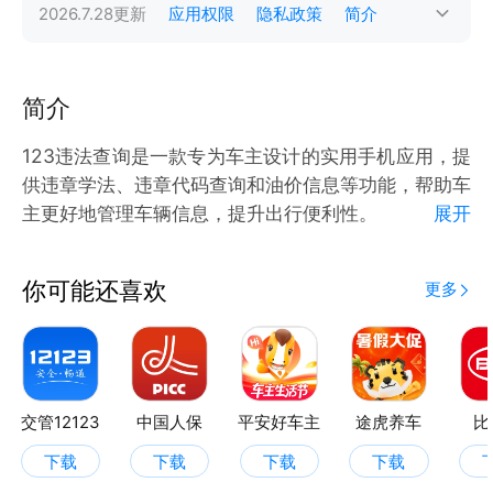
2026.7.28
更新
应用权限
隐私政策
简介
简介
123违法查询是一款专为车主设计的实用手机应用，提
供违章学法、违章代码查询和油价信息等功能，帮助车
主更好地管理车辆信息，提升出行便利性。
展开
功能亮点
你可能还喜欢
更多
1.违章学法
123违法查询提供违章学法功能，包括模拟考试、顺序
练习和错题复习。用户可以通过模拟考试熟悉考试流
程，通过顺序练习系统学习交通法规，通过错题复习巩
交管12123
中国人保
平安好车主
途虎养车
比
固知识，提升对交通法规的理解和应用能力。
下载
下载
下载
下载