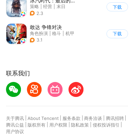
冰汽时代：最后的家园
策略
|
经营
|
末日
下载
|
steam游戏
2.3
敢达 争锋对决
角色扮演
|
格斗
|
机甲
下载
|
敢达
3.1
联系我们
|
|
|
|
|
关于腾讯
About Tencent
服务条款
商务洽谈
腾讯招聘
|
|
|
|
|
腾讯公益
版权所有
用户权限
隐私政策
侵权投诉指引
用户协议