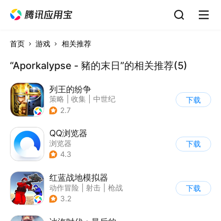
首页
游戏
相关推荐
“Aporkalypse - 豬的末日”的相关推荐(5)
列王的纷争
策略
|
收集
|
中世纪
下载
|
欧美风
2.7
QQ浏览器
浏览器
下载
4.3
红蓝战地模拟器
动作冒险
|
射击
|
枪战
下载
|
战术竞技
3.2