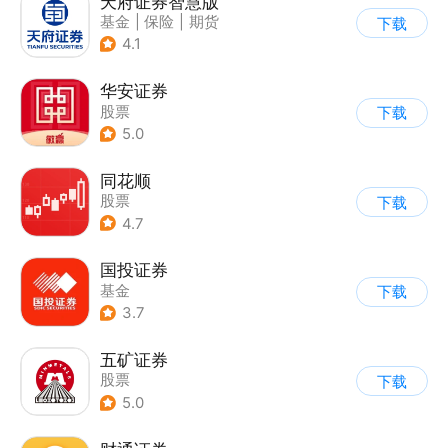
天府证券智慧版
基金
|
保险
|
期货
下载
4.1
华安证券
股票
下载
5.0
同花顺
股票
下载
4.7
国投证券
基金
下载
3.7
五矿证券
股票
下载
5.0