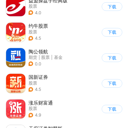
益盟操盘手经典版
股票
下载
4.0
约牛股票
股票
下载
4.5
陶公领航
期货
|
股票
|
基金
下载
|
其他
0.0
国新证券
股票
下载
4.5
涨乐财富通
股票
下载
4.9